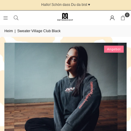
Hallo! Schön dass Du da bist ♥️
0
Heim
|
Sweater Village Club Black
Angebot