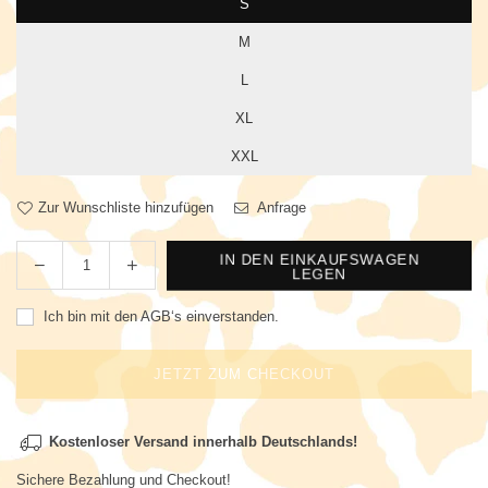
S
M
L
XL
XXL
Zur Wunschliste hinzufügen
Anfrage
IN DEN EINKAUFSWAGEN
Menge
LEGEN
Ich bin mit den
AGB‘s
einverstanden.
JETZT ZUM CHECKOUT
Kostenloser Versand innerhalb Deutschlands!
Sichere Bezahlung und Checkout!