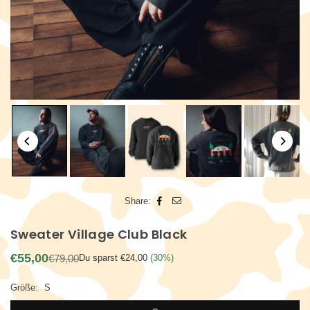
Share:
Sweater Village Club Black
€55,00
€79,00
Du sparst
€24,00
(
30
%)
Normaler
Preis
Größe:
S