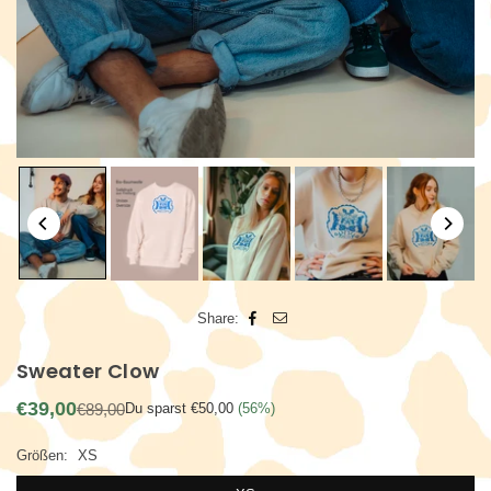
Share:
Sweater Clow
€39,00
€89,00
Du sparst
€50,00
(
56
%)
Normaler
Preis
Größen:
XS