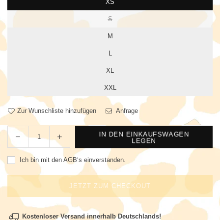
XS
S
M
L
XL
XXL
Zur Wunschliste hinzufügen
Anfrage
IN DEN EINKAUFSWAGEN
Menge
LEGEN
Ich bin mit den
AGB‘s
einverstanden.
JETZT ZUM CHECKOUT
Kostenloser Versand innerhalb Deutschlands!