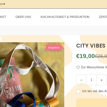
t ♥️
SNET
ÜBER UNS
NACHHALTIGKEIT & PRODUKTION
ZENT
CITY VIBES
Angebot
€19,00
€26,
Normaler
Preis
Zur Wunschliste 
Menge
Ich bin mit den
A