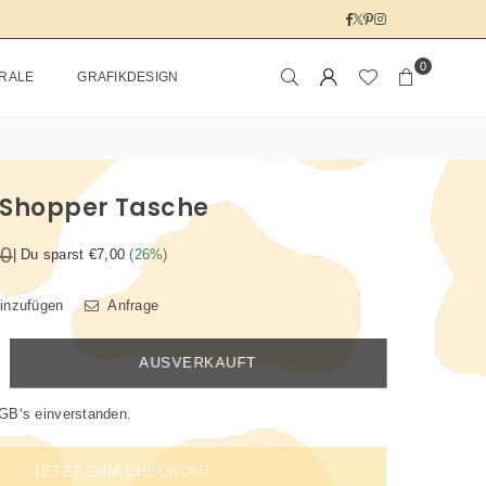
Facebook
Twitter
Pinterest
Instagram
0
RALE
GRAFIKDESIGN
 Shopper Tasche
00
|
Du sparst
€7,00
(
26
%)
hinzufügen
Anfrage
AUSVERKAUFT
GB‘s
einverstanden.
JETZT ZUM CHECKOUT